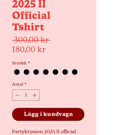
2025 II
Official
Tshirt
Ordinarie
 300,00 kr 
Reapris
pris
180,00 kr
Storlek
*
Antal
*
Lägg i kundvagn
Partykryssen 2025 II official