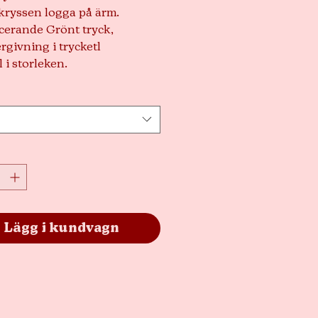
kryssen logga på ärm.
cerande Grönt tryck,
rgivning i trycketl
 i storleken.
Lägg i kundvagn