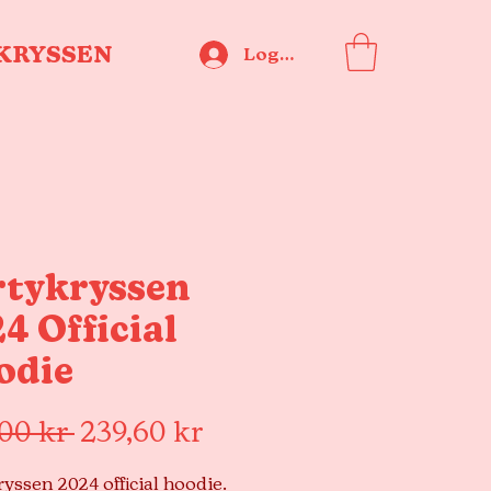
KRYSSEN
Logga in
rtykryssen
4 Official
odie
Ordinarie
Reapris
,00 kr 
239,60 kr
pris
ryssen 2024 official hoodie.