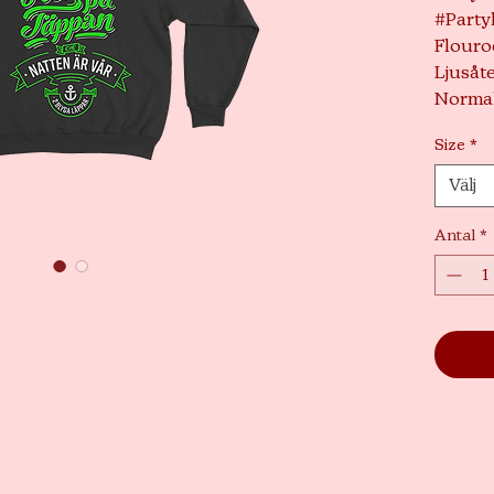
#Party
Flouro
Ljusåte
Normal
Size
*
Välj
Antal
*