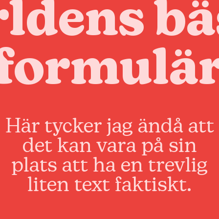
rldens bä
formulä
Här tycker jag ändå att
det kan vara på sin
plats att ha en trevlig
liten text faktiskt.