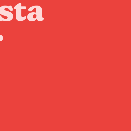
sta
r