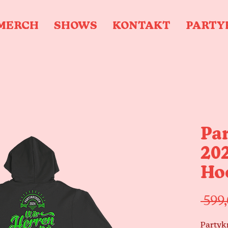
MERCH
SHOWS
KONTAKT
PARTY
Pa
202
Ho
 599
Partyk