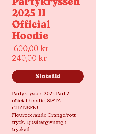
Partykryssen
2025 II
Official
Hoodie
Ordinarie
 600,00 kr 
Reapris
pris
240,00 kr
Slutsåld
Partykryssen 2025 Part 2
official hoodie, SISTA
CHANSEN!
Flourocerande Orange/rött
tryck, Ljusåtergivning i
trycketl