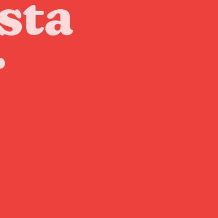
sta
r