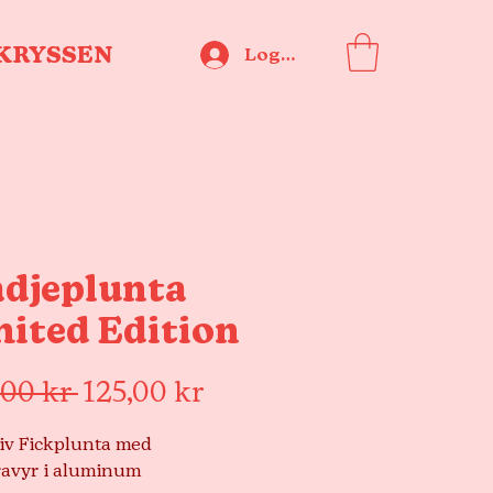
KRYSSEN
Logga in
ädjeplunta
mited Edition
Ordinarie
Reapris
,00 kr 
125,00 kr
pris
iv Fickplunta med
ravyr i aluminum