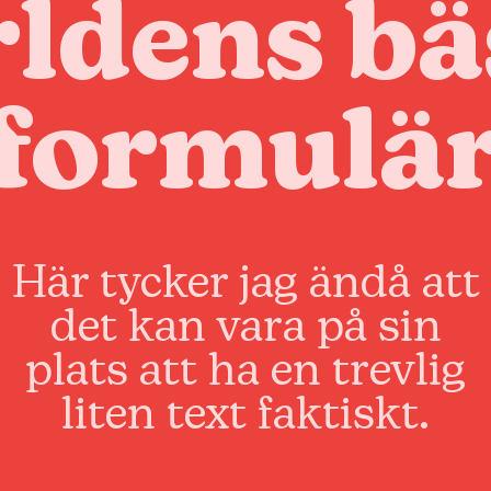
rldens bä
formulä
Här tycker jag ändå att
det kan vara på sin
plats att ha en trevlig
liten text faktiskt.